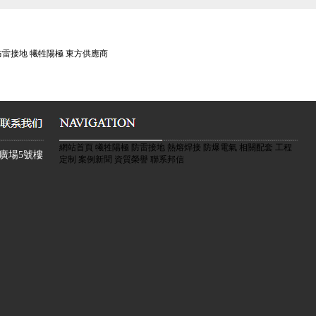
石油石化新鋅基合金鋼接地裝
陰極保護參比電極穩定性試
防雷接地 犧牲陽極 東方供應商
20kV向陽(東蘭)變電站工程防雷接地及陰極
黃驊盛德燃氣管道與特高壓線路雜散電
MMO/Ti大型油庫儲罐網
保護防腐施工
排流工程
邦信貴金屬氧化物網狀陽極
常用氫電極甘汞電極銀/氯化
石油管道耐高壓絕緣接頭的
網站首頁 犧牲陽極 防雷接地 熱熔焊接 防爆電氣 相關配套 工程
廣場5號樓
定制 案例新聞 資質榮譽 聯系邦信
焦炭對陽極地床的作用與碳
輸油管道陰極保護施工深井
電解離子接地極防雷接地系
封熱力工程國道蒸汽管網陰極保護材料水泥
燃氣輸氣管道陰極保護檢測 應用試片法
燃氣管網工程陰極保護系統
測試樁施工驗收
保護電位
埋地管道犧牲陽極斷電電位測
城鎮燃氣埋地鋼質管道陰極
60MW風電機組防雷接地與