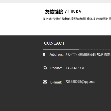
商名網 云發帖 陰極保護配套相關 升降桿 熱熔焊接 
平頂山油庫油罐底外壁用犧牲陽極陰極保護套
2
裝鎂陽極安裝工藝
鄭州市花園路國基路居易國際
13526613331
天燃氣管道與濰煙鐵路交叉防護工程排流固態
開
728888028@qq.com
去耦合器安裝