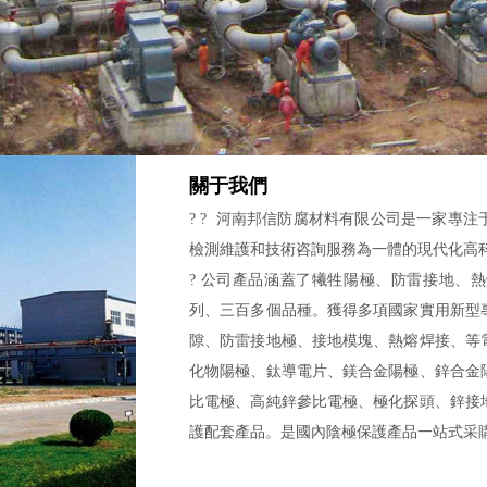
關于我們
? ? 河南邦信防腐材料有限公司是一家專
檢測維護和技術咨詢服務為一體的現代化高
? 公司產品涵蓋了犧牲陽極、防雷接地、
列、三百多個品種。獲得多項國家實用新型
隙、防雷接地極、接地模塊、熱熔焊接、等
化物陽極、鈦導電片、鎂合金陽極、鋅合金
比電極、高純鋅參比電極、極化探頭、鋅接
護配套產品。是國內陰極保護產品一站式采